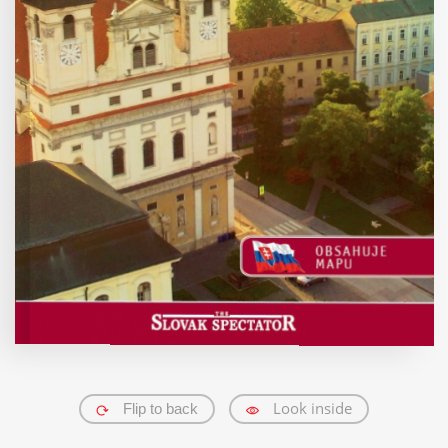
Traveller's needs
Trenčín Region
Trnava Region
Žilina Region
Košice Region
All destinations
English
German
Slovak
All languages
Look inside
Flip to back