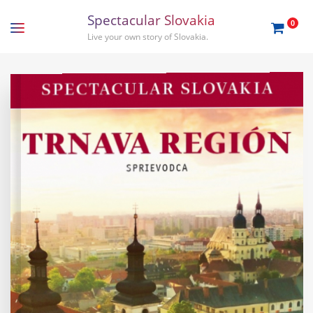
S
p
e
c
t
a
c
u
l
a
r
S
l
o
v
a
k
i
a
0
Live your own story of Slovakia.
EN
SK
Travel guides
Gift order
Travel tips
About us
Slovakia
Bratislava
Stories
Tatras
Podcasts
Nitra