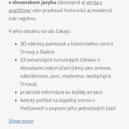
v slovenskom jazyku
(dostupná aj
verzia v
angličtine
) vám predstaví historickú aj modernú
tvár regiónu.
V jeho obsahu na vás čakajú:
3D nákresy pamiatok a historického centra
Trnavy a Skalice
23 tematických turistických článkov s
desiatkami odporúčaní (témy ako umenie,
náboženstvo, pivo, medovina, neobyčajná
Trnava)
praktické informácie ku každej atrakcii
letecký pohľad na kúpeľný ostrov v
Piešťanoch s popismi jeho jednotlivých častí
Show more