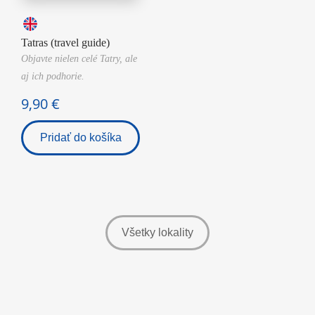
Odporúčania
Trenčiansky kraj
Trnavský kraj
Tatras (travel guide)
Objavte nielen celé Tatry, ale
Žilinský kraj
aj ich podhorie.
Košický kraj
9,90 €
Všetky lokality
Pridať do košíka
Slovenčina
Angličtina
Nemčina
Všetky lokality
Všetky jazyky